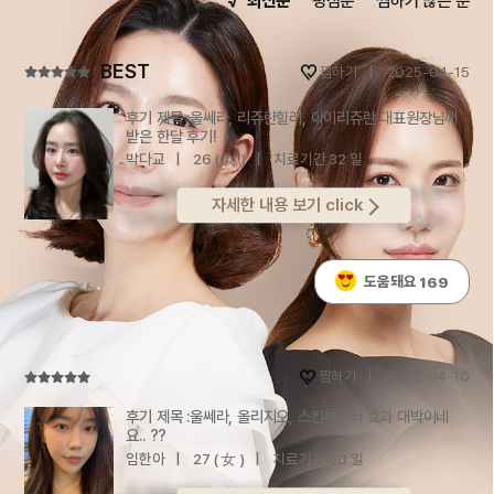
최신순
평점순
찜하기 많은 순
찜하기
2025-04-15
울쎄라, 리쥬란힐러, 아이리쥬란 대표원장님께
받은 한달 후기!
박다교
26 ( 女 )
치료기간 32 일
울쎄라랑 리쥬란힐러,아이리쥬란까지 받은 한달 후기
자세한 내용 보기 click
남겨요!저는 몰려 있는 볼살이 항상 고민이었거든요..
안그래도 얇은 피부에 처지는 볼살이 점점 하관으로
몰리면서ㅠ얼굴형이 부해 보이고 얄쌍해보이지
도움돼요
169
않는게 너무 스트레스였거든요ㅠㅠ힝울쎄라
리프팅으로 유명한 병원을 찾게 됐고마침 실장님께서
3월이벤트로 울쎄라,리쥬란힐러,아이리쥬란이
찜하기
2025-04-10
묶인조합을 추천해주셔서 가격도 합리적이게
받았어요!ㅎㅎ 시술직전 /시술한달시술 직전에는
울쎄라, 올리지오, 스킨부스터 효과 대박이네
정말.. 볼살이 흘러내려서 턱라인도
요.. ??
뭉뚝해보였어요ㅠ그리고 옆에서 봤을 때 심부볼??
임한아
27 ( 女 )
치료기간 60 일
이것도 흘러내리기 시작하더라구요..피부가 엄청나게
전 후울쎄라랑 올리지오, 스킨부스터 받은지