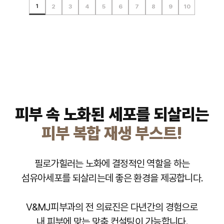
3주 지나갈 즈음부터 얼굴 라인들 얄쌍해진다고
1
3주차때부터 효과가 잘나타나서속으로 오예를
2
3
4
5
6
7
8
9
10
느낌이라화장할 때마다 감동 중이에요볼살, 탄력,
느꼈던 것 같아요!!!한 달 반?정도 됐을 때부터는
외쳤어요ㅎㅎㅎ 피부결이 사진으로도 달라보여요!!
수분감까지 싹 다 잡은 3월이벤트 조합은실장님이
주변에서 살빠졌냐고 먼저 물어봤었고 , 지금
확실히! 정말로! 써마지로 피부에 탄력이 시간
추천해주신 덕분에 정말 신의 한수였어요!지금 같은
2달차인데 전에 비해 얼굴형 훨씬 정돈되어보이고
지날수록 강해지고피부결이 부드러워지고, 모공
탄력이 오래 유지됐음 좋겠어요ㅎㅎ저처럼 탄력이랑
갸름해보이는 것 같아요ㅎ미모 리즈라는 말 진짜
크기도 줄어드니까 베이스화장할 때시술하기 전이랑
수분감 필요하신 분들 꼭 한번 해보세요~
자주 듣는 중이구요 ㅎㅎㅎ똑같이 꾸며도 전보다
차이가 많이 느껴져요~~ 균일하게 잘
훨씬 여리여리한 분위기 생기고 다른 것보다
발라지거든요리쥬란힐러 효과 덕분인지 겨울철을
살빠져보이는게 제일 좋아욬ㅋㅋㅋㅋ 얼굴형
지나 환절기까지 피부당김도 없었어요이건 생각보다
정돈되면서 자연스럽게 얼굴도 작아보이는 것
효과가 빠르게 나타나더라구요?! 시술도 잘 받았구
피부 속 노화된 세포를 되살리는
같구요 유지기간 1년 꽉 다 채워서 유지되면
알려주신 주의사항 따라하며 2개월 동안 자극주지
좋겠어여..ㅜㅜ
않고 관리했더니결과가 너무 잘나온 것 같아요ㅠㅠ
피부 복합 재생 부스트!
푸석했던 피부가 지금은 완전뽀송이엥요ㅎㅎ사실..
상담 때부터 신뢰가 가더라구요??!원장님이 피부
필로가힐러는 노화에 결정적인 역할을 하는
상태 보시고 써마지랑 리쥬란힐러
맞으면콜라겐생성되서 지금보다 훨씬 좋아지실거라
섬유아세포를 되살리는데 좋은 환경을 제공합니다.
했고제가 미처 말을 못했던 고민부위들도
짚어주셨어가지고.. 역시 전문가는 다르네~~
V&MJ피부과의 전 의료진은 다년간의 경험으로
싶었어요제가 간곳이 리프팅으로 유명한 피부과인데
내 피부에 맞는 맞춤 컨설팅이 가능합니다.
생긴게 꼭 선물상자 같구ㅎㅎ내부도 깔끔하구