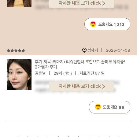
자세한 내용 보기 click
고우신 대표원장님하구 일대일 상담했는데볼살
2달차구요~!효과 대박인 것 같아서 기록용 겸 자랑 겸
고민을 한마디 듣고 바로 피부타입이랑 상태
올려봅니다 ㅎㅎ앞볼부터 조금씩 살처짐도 보이기
말씀해주시더라구요볼살은 리프팅으로 위로
시작했었고심부볼 처지는 거랑 볼살, 턱살 , 턱 라인?
도움돼요
1,313
당겨줘서 힘을 주고 전체 피부 수분감이랑 눈가는
들쪽에 살들도 같이 정리하고
리쥬란+아이리쥬란으로 채워줘야 한다고커스텀
싶었었어요ㅠㅠ얼굴형에 따라서 사람 이미지가 많이
디자인 플랜을 자세하게 짜주셔서 안심됐어요~!시술
달라보일만큼 개인적으로 저는 피부랑 얼굴형이 진짜
후에 관리까지 어떻게 하면 좋을지 저한테
찜하기
2025-04-08
중요하다고 생각하거든요 적은 돈은 아니었지만
맞춤으로구체적인 가이드까지 주셔서 시술 전부터
투자할만하다고 생각들어서 시술 받아야겠다
써마지+리쥬란힐러 조합으로 꿀피부 유지중!
신뢰가 확 생기더라고요! 시술 직후에는 살짝 붓기가
마음먹었었구요!다행히 2월달
2개월차 후기
있었지만 병원에서 해준 붓기케어가저한테
할인이벤트중이었어서 좀 부담 덜 하기도 했었던 것
김은별
29세 ( 女 )
치료기간 67 일
잘맞았는지 3일만에 금방 가라앉더라구요??케어만
같아요 ㅎㅎ암튼 시술디자인은 마크뷰기계 검사랑
피부관리에 신경 안쓰고 있다가 갑자기 현타와서
따로 주기적으로 받고싶을 정도로 정성스럽게
자세한 내용 보기 click
이것저것 보면서 피부두께 같은 거 고려하면서 제가
시술받고 왔어욤..탄력이랑 모공관리 한꺼번에
해주셨어요ㅎㅎ1주차쯤부터 리쥬란힐러 덕분에
고민이라고 얘기한 부위들 위주로 들어가도록
해결하고 싶어서써마지 600샷이랑 리쥬란힐러4cc
환절기임에도 불구하고피부가 놀랍도록 촉촉하고
디자인받았구요~!올리지오부스터200샷에
맞고 2개월이 지난 지금 너무 만족
생기있어졌고요ㅎㅎ3주차부터는 얼굴 라인이 점점
도움돼요
65
스킨부스터는 비타란으로 같이 받았어여~수면마취로
중이랍니당새해맞이로 관리하려고 써마지 잘하고
정리되더니1개월차인 지금은 볼살이 올라가면서
받아서 통증은 없었구 붓기도 저는 엄청 심하진
손이 야무지기로 유명한원장님 찾아갔는데 마침
하관이 가벼워지고얼굴선이 자연스럽고 얄쌍하게
않았던 것 같아요!한 5일 정도까지 볼쪽 살짝
1월달에 이벤트해서 가격도 합리적으로
정돈됐어요!ㅠㅠ꺄 눈가는 아이리쥬란 덕분인지
부어보이는 정도? 있다가 다 빠졌었구요한 2주에서
받았어요!! 우선.. 시술 전과 1개월차때 사진인데
피부결이 매끄럽고 잔주름도 덜 보이는