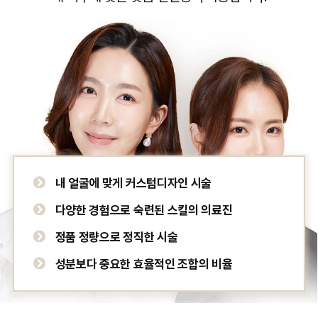
이쁘더라구요>< 대기-상담-시술-케어까지
스무스했던곳!수면마취 했는데 휴식 취하면서
케어받는 룸이 일인실이라 진짜 편했어요ㅠㅠ~
참고로 여기 마취과전문의 원장님 계셔욤!원장님이
상담할때 주의사항들이랑 추후에 보완식으로
하면좋을것 같은 시술들도 추천해주셨는뎅..
강요라는 느낌 전혀없었고저한테 잘맞을거
말씀해주셔서 중간중간 원장님 찾아가서
받아보려구요!!관리하니까 달라지는 피부가
신기해서.. 이제 관리는 필수에욤!재방문할때
내 얼굴에 맞게 커스텀디자인 시술
할인되는 쿠폰도 주셔서 써마지도 또 받을
예정입니당ㅎㅎ
다양한 경험으로 숙련된 스킬의 의료진
정품 정량으로 정직한 시술
성분보다 중요한 효율적인 조합의 비율