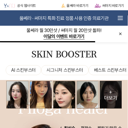
(전후 효과 차이 레전
김리원, 시술 전후 공
차이 미쳤음)
공식 웹사이트
울쎄라 바로가기
써마지 바로가기
드)
개!
1
2
3
4
5
6
7
울쎄라 · 써마지 특화 진료 정품 사용 인증 의료기관
로그인
JOIN
울쎄라 정품팁사용량 부분
×
5년 연속 멀츠 골든 어워즈 선정 현장 바로가기
V&MJ STORY
METASCAN-AI
REVIEW
SKIN BOOSTER
ULTHERA
THERMAGE
의료법에 의거 회원가입 및 로그인을 해야만 상세보기를 하실 수 있습니다.
부작용 안내 : 개인에 따라 비대칭, 멍, 부기 차이 있을 수 있습니다.
LIFTING BOOSTER
AI 스킨부스터
시그니처 스킨부스터
베스트 스킨부스터
SKIN BOOSTER
EVENT / VIP CLUB
+
COMMUNITY
더보기