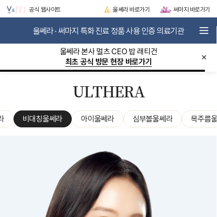
공식 웹사이트
울쎄라 바로가기
써마지 바로가기
울쎄라 · 써마지 특화 진료 정품 사용 인증 의료기관
로그인
JOIN
울쎄라 월 30만샷 / 써마지 월 20만샷 돌파!
×
이달의 이벤트 바로가기
V&MJ STORY
METASCAN-AI
ULTHERA
ULTHERA
THERMAGE
LIFTING BOOSTER
라
비대칭울쎄라
아이울쎄라
심부볼울쎄라
목주름
SKIN BOOSTER
EVENT / VIP CLUB
COMMUNITY