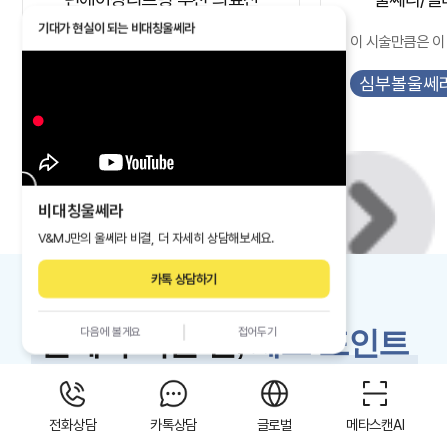
기대가 현실이 되는
비대칭울쎄라
이 시술만큼은 이 원장님에게 받으세요!
이 시술만큼은 이
AI울쎄라
울써마지
심부볼울쎄
비대칭울쎄라
V&MJ만의 울쎄라 비결, 더 자세히 상담해보세요.
카톡 상담하기
울쎄라 시술 전,
체
크
포인트
다음에 볼게요
접어두기
울쎄라 본사 MERZ의 ABM 자문의원
활동
전화상담
카톡상담
글로벌
메타스캔AI