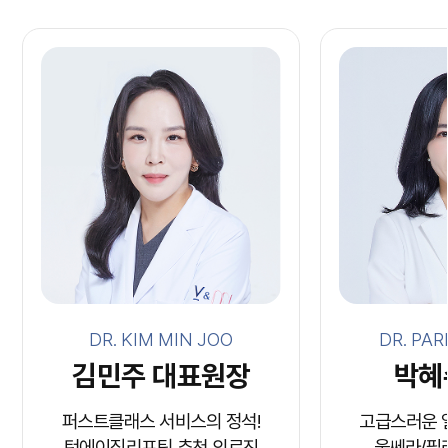
DR. KIM MIN JOO
DR. PA
김민주 대표원장
박혜
퍼스트클래스 서비스의 정석!
고급스러운 
턴에이징리프팅 추천 의료진
울쎄라/필