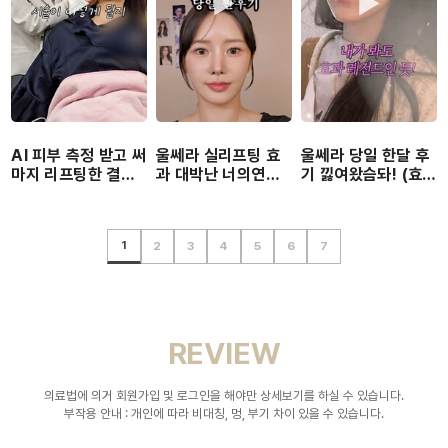
AI 피부 측정 받고 써
울쎄라 실리프팅 효
울쎄라 당일 한달 후
마지 리프팅한 결과
과 대박난 너의연애
기 낋여왔슴돠! (효과
(전후 효과 차이 레전
김리원, 시술 전후 공
차이 미쳤음)
드)
개!
1
2
3
4
5
6
7
REVIEW
의료법에 의거 회원가입 및 로그인을 해야만 상세보기를 하실 수 있습니다.
부작용 안내 : 개인에 따라 비대칭, 멍, 부기 차이 있을 수 있습니다.