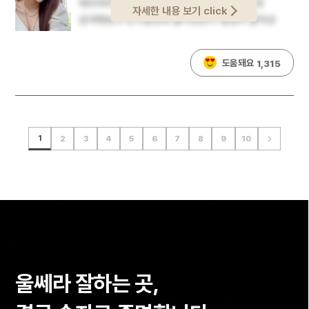
레이저리프팅이 입문으로 좋다고 하길래인터넷
이것도 흘러내리기 시작하더라구요..피부가 엄청나게
느낌은 일주일 정도 있었어요 저는!3주 반 정도
자세한 내용 보기 click
검색해보고 친구들한테 물어보면서 열심히 알아낸
고우신 대표원장님하구 일대일 상담했는데볼살
지났을 즈음부터 효과 확확 나왔었어여울쎄라
곳이 V&MJ피부과였거든요ㅎㅎ정보 수집하는 걸
고민을 한마디 듣고 바로 피부타입이랑 상태
받고나서 한 3개월 정도 지났을 때 얼굴라인 효과 잘
어려워하는 편인데후기 찾아보니 울쎄라로 유명한
말씀해주시더라구요볼살은 리프팅으로 위로
보인다고 알고 있어서 차차 경과 지켜보려구 하구요~
도움돼요
1,315
곳이더라구요여기라면 믿고 시술 받아도 되겠다
당겨줘서 힘을 주고 전체 피부 수분감이랑 눈가는
울쎄라프라임 새로 나온 걸로 못 받아서 좀 아쉽긴
싶어서상담 예약을 하고 방문했더니 와.. 엄청
리쥬란+아이리쥬란으로 채워줘야 한다고커스텀
하네요.ㅎㅎ유지기간 끝날 즈음 울쎄라프라임으로 한
체계적이라 놀랐어요!상담실이 방으로 되어있고
디자인 플랜을 자세하게 짜주셔서 안심됐어요~!시술
번 더 받아볼 생각중!!!
박혜수 원장님이 실력 좋고 상담 엄청 꼼꼼히
후에 관리까지 어떻게 하면 좋을지 저한테
봐준다고 해서 박원장님으로 정했던 건데진짜
맞춤으로구체적인 가이드까지 주셔서 시술 전부터
1
2
3
4
5
6
7
8
9
10
그렇더라구요!원장님도 그렇지만 실장님까지
신뢰가 확 생기더라고요! 시술 직후에는 살짝 붓기가
친절하게 응대해주니까 마음이 편안~~피부과 상담은
있었지만 병원에서 해준 붓기케어가저한테
처음이라 엄청 떨렸거든요ㅠㅠ궁금한 점이 많아서
잘맞았는지 3일만에 금방 가라앉더라구요??케어만
상담이 좀 길어졌는데도 한결같이 친절..마크뷰라는
따로 주기적으로 받고싶을 정도로 정성스럽게
기계로 피부 진단하고 평소 고민은 있는지 어떤 점을
해주셨어요ㅎㅎ1주차쯤부터 리쥬란힐러 덕분에
원하는지뭐 다양하게 말 주고받고 괜찮다 싶어서
환절기임에도 불구하고피부가 놀랍도록 촉촉하고
시술 예약까지 했어요!!▼▼예약하고 얼마 지나지
생기있어졌고요ㅎㅎ3주차부터는 얼굴 라인이 점점
않아 커스텀울쎄라랑 올리지오부스터를
정리되더니1개월차인 지금은 볼살이 올라가면서
울쎄라 잘하는 곳,
받았는데솔직히 받고 일주일간은 붓기 때문에 효과다
하관이 가벼워지고얼굴선이 자연스럽고 얄쌍하게
뭐다 몰랐구요붓기 싹 빠지고 한달쯤 되니까
정돈됐어요!ㅠㅠ꺄 눈가는 아이리쥬란 덕분인지