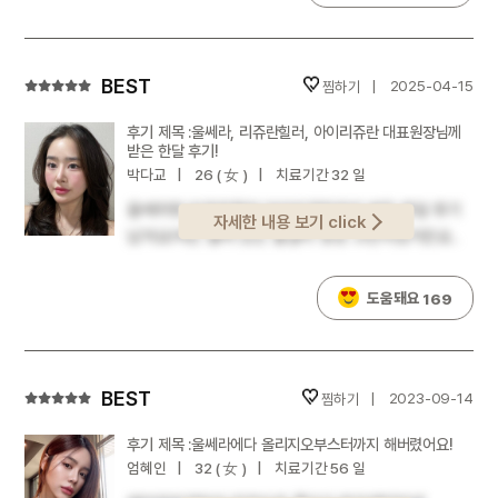
싶었구요ㅠㅠㅠ그중에서도 울쎄라가 워낙 효과
좋다는 걸로 유명하기도 하고 해서주변 친구 다니는
곳 소개로 가서 받고 왔어요!울쎄라400샷에
릴리이드m스킨부스터, 올리지오200샷 수면마취로
찜하기
2025-04-15
같이 받고 한 달 정도 지났어여 벌써 전 후 전이랑
울쎄라, 리쥬란힐러, 아이리쥬란 대표원장님께
후 비교해보면 효과 꽤 잘 보고 있는 것 같지 않나요..!
받은 한달 후기!
ㅠㅠ전에 진짜 쉐딩 떡칠하고 다녀도 턱선
박다교
26 ( 女 )
치료기간 32 일
안생겨보였는데 요즘 옆태 미쳤어요ㅠ..저는
울쎄라랑 리쥬란힐러,아이리쥬란까지 받은 한달 후기
개인적으로 너무너무 만족중이구요!!주변 반응들도
자세한 내용 보기 click
남겨요!저는 몰려 있는 볼살이 항상 고민이었거든요..
살 빠졌냐 아니면 얼굴에 어떤 거 받은거냐 이렇게 두
안그래도 얇은 피부에 처지는 볼살이 점점 하관으로
가지 반응으로 나뉘는 것 같아여참고로 살 1도
몰리면서ㅠ얼굴형이 부해 보이고 얄쌍해보이지
안빠졌구요ㅋㅋㅋ 시술로 이런 효과 보는게 진짜
도움돼요
169
않는게 너무 스트레스였거든요ㅠㅠ힝울쎄라
신기하고 너무 좋네요..얼굴 진짜 반쪽됐어요..
리프팅으로 유명한 병원을 찾게 됐고마침 실장님께서
심부볼쪽에 살들 몰려보였었는데 살정리가 딱 예쁜
3월이벤트로 울쎄라,리쥬란힐러,아이리쥬란이
정도로 잘 된 것 같아요 ㅎㅎ어딘가모르게 좀 묘하게
묶인조합을 추천해주셔서 가격도 합리적이게
찜하기
2023-09-14
처져보였었는데 그런 느낌 싹 사라지게 위로
받았어요!ㅎㅎ 시술직전 /시술한달시술 직전에는
올라붙어보여서 턱라인도 잘 보이고 심부볼? 주변에
울쎄라에다 올리지오부스터까지 해버렸어요!
정말.. 볼살이 흘러내려서 턱라인도
살들 정리도 딱 좋은 정도로 된 것 같아서 아주아주
엄혜인
32 ( 女 )
치료기간 56 일
뭉뚝해보였어요ㅠ그리고 옆에서 봤을 때 심부볼??
만족중입니당 ㅎㅎ붓기는 5일 정도 있었고 얼얼한