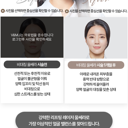
사진을 선택하면 중심선을 확인할 수 있습니다.
사진을 선택하면 중심선을 확인할 수 있습니다.
V&MJ는 의료법을 준수합니다
로그인후 사진을 확인하세요
비대칭 울쎄라
시술전
비대칭 울쎄라
시술 1개월 후
선천적 또는 후천적 이유로
아래로 내려온 피부층을
얼굴이 불균형을 이뤄
중력 반대 방향으로
양쪽 입꼬리 및 턱선 등의
강력하게 끌어올려
비대칭으로
양쪽 얼굴의 대칭을 맞춘 상태
심한 스트레스를 받는 상태
강력한 리프팅 레이저 울쎄라로
가장 이상적인 얼굴 밸런스를 찾아드립니다.