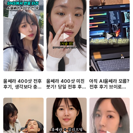
울쎄라 400샷 전후
울쎄라 400샷 미친
아직 AI울쎄라 모름?
후기, 생각보다 충격
붓기! 당일 전후 후기
전후 후기 브이로그
적입니다
(메타스캔AI)
낋여옴