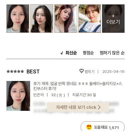
+
더보기
최신순
평점순
찜하기 많은 순
찜하기
2025-04-16
얼굴 반쪽 됐네요 ㅎㅎㅎ 울쎄라+올리지오+스
킨부스터 후기!
민은아
32 ( 女 )
치료기간 30 일
드디어..ㅠㅠㅠㅎㅎㅎ 저도 울쎄라 후기를 써보네여
자세한 내용 보기 click
ㅎㅎㅎ확실히 나이들고 하니까 얼굴 살들 조금씩
처지면서얼굴라인들이 살에 다 묻혀보이고 중안부도
길어보이고 하는 것 같아서리프팅 관리 받아보고
도움돼요
1,571