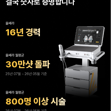
결국 숫자로 증명합니다
신기하게.. 얼굴이 얄쌍해지기 시작하면서턱선이 딱
피부결이 매끄럽고 잔주름도 덜 보이는
드러나는데 너무 놀랐어요..ㅎㅎ다른 시술도 아니고
느낌이라화장할 때마다 감동 중이에요볼살, 탄력,
레이저리프팅 하나만으로 이렇게 달라질 수 있나
수분감까지 싹 다 잡은 3월이벤트 조합은실장님이
싶고이렇게 좋아질 줄 알았으면 진작 할걸
추천해주신 덕분에 정말 신의 한수였어요!지금 같은
울쎄라
싶었어요..!!!3개월 때 효과가 확 보인다고 해서 엄청
탄력이 오래 유지됐음 좋겠어요ㅎㅎ저처럼 탄력이랑
16
년 경력
기대하고 있는데 아직 2개월째라 그동안 저만의
수분감 필요하신 분들 꼭 한번 해보세요~
방법으로 피부 관리하면서 지내려구요ㅎㅎ아직
부작용 없이 효과 잘 보고 있어서 너무 너무 안심이
되고지금까지 느낀 거로는많은 피부과 중에 여기를
울쎄라 월평균
고른 건 운명이었다는 생각이 드네요~~
30
만샷 돌파
25년 07월 ~ 26년 05월 기준
울쎄라 월평균
800
명 이상 시술
25년 07월 ~ 26년 05월 기준