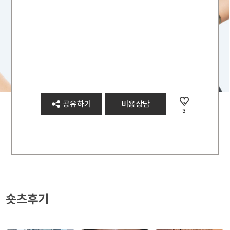
공유하기
비용상담
3
숏츠후기