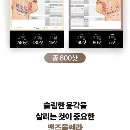
슬림한 윤각을
살리는 것이 중요한
맨즈울쎄라