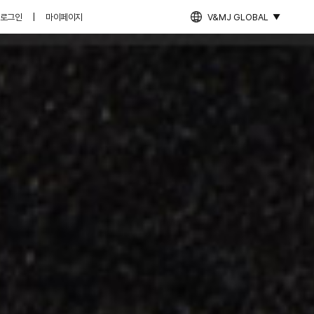
로그인
|
마이페이지
V&MJ GLOBAL
▼
V&MJ STORY
METASCAN-AI
ULTHERA
THERMAGE
LIFTING BOOSTER
SKIN BOOSTER
EVENT / VIP CLUB
이달의 이벤트
예약금패스 혜택
보상시술 혜택
CLUB i-MJ
CLUB i-WEDDING
울써메이트 카페
COMMUNITY