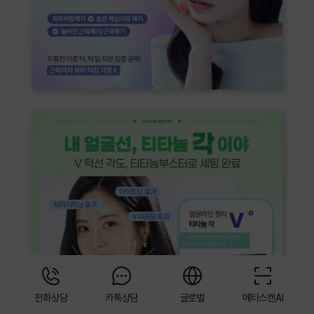
전화상담
카톡상담
글로벌
메타스캔AI