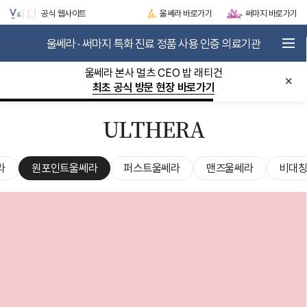
공식 웹사이트
울쎄라 바로가기
써마지 바로가기
울쎄라 · 써마지 특화 진료 정품 사용 인증 의료기관
로그인
JOIN
울쎄라 월 30만샷 / 써마지 월 20만샷 돌파!
×
이달의 이벤트 바로가기
V&MJ STORY
METASCAN-AI
ULTHERA
ULTHERA
THERMAGE
LIFTING BOOSTER
라
원포인트울쎄라
퍼스트울쎄라
맨즈울쎄라
비대
SKIN BOOSTER
EVENT / VIP CLUB
COMMUNITY