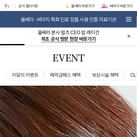
공식 웹사이트
울쎄라 바로가기
써마지 바로가기
울쎄라 · 써마지 특화 진료 정품 사용 인증 의료기관
로그인
JOIN
울쎄라 본사 멀츠 CEO 밥 래티건
×
최초 공식 방문 현장 바로가기
V&MJ STORY
METASCAN-AI
EVENT
ULTHERA
THERMAGE
LIFTING BOOSTER
이달의 이벤트
예약금패스 혜택
보상시술 혜택
CL
SKIN BOOSTER
EVENT / VIP CLUB
COMMUNITY